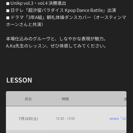
◼ Unikp vol.3・vol.4 決勝進出
◼ 日テレ「超汐留パラダイス Kpop Dance Battle」出演
◼ ドラマ「3年A組」朝礼体操ダンスカバー（オースティンマ
ホーンさんと共演）
本場仕込みのグルーヴと、しなやかな表現が魅力。
A.Ka先生のレッスン、ぜひ体感してみてください。
​LESSON
月日
時間
曲名
7月18日(土)
12:30 - 13:55
aespa『LEM