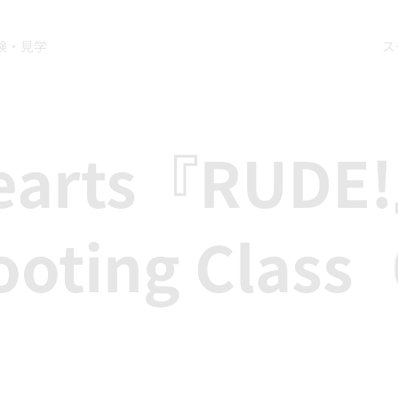
験・見学
ス
earts『RUDE
hooting Cla