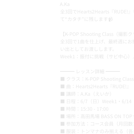
A.Ka
全3回でHearts2Hearts
て“カタチ”に残します📹
【K-POP Shooting Class
全3回で1曲を仕上げ、最終週にお
い出としてお渡しします。
Week1：振付に挑戦（サビ中心）
━━━ レッスン詳細 ━━━
■ クラス：K-POP Shooting C
■ 曲：Hearts2Hearts『RUDE!』
■ 講師：A.Ka（えいか）
■ 日程：6/7（日）Week1・6/1
■ 時間：15:30 - 17:00
■ 場所：高田馬場 BASS ON TOP
■ 参加方法：コース会員（月回数コ
■ 服装：トンマナのみ揃える（各