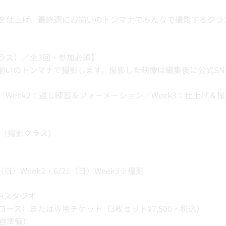
『RUDE!』を仕上げ、最終週にお揃いのトンマナでみんなで撮影する
（撮影クラス）／全3回・参加必須】
揃いのトンマナで撮影します。撮影した映像は編集後に公式S
／Week2：通し練習＆フォーメーション／Week3：仕上げ＆撮
lass（撮影クラス）
4（日）Week2・6/21（日）Week3※撮影
 9スタジオ
ース）または専用チケット（3枚セット¥7,500・税込）
自準備）