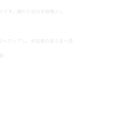
クラスです。踊れた自分を映像とし
NSへアップし、参加者の皆さまへ思
影