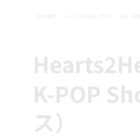
TSの特徴
レッスン料金＆ご予約
入会・体
Hearts2H
K-POP S
ス）