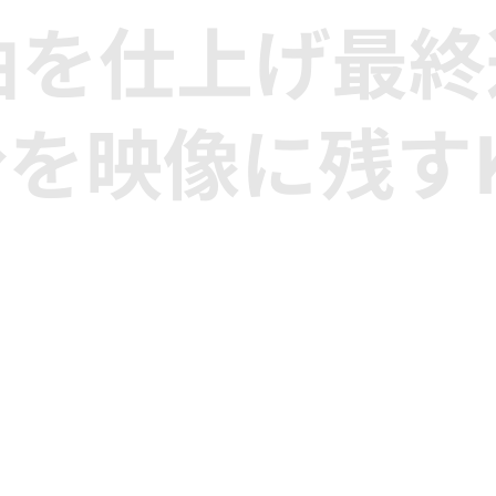
曲を仕上げ最
を映像に残すK