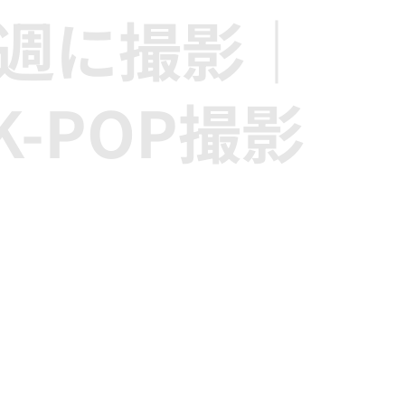
終週に撮影｜
-POP撮影