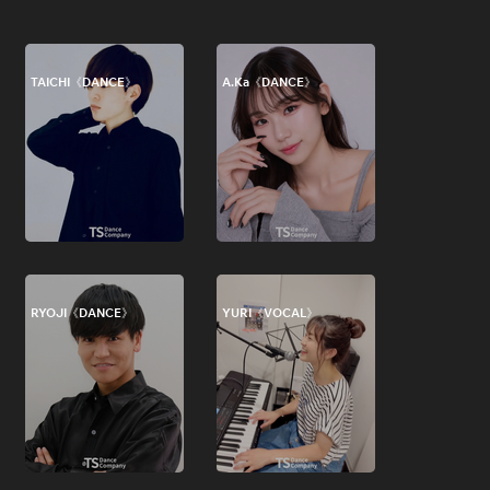
TAICHI《DANCE》
A.Ka《DANCE》
RYOJI《DANCE》
YURI《VOCAL》