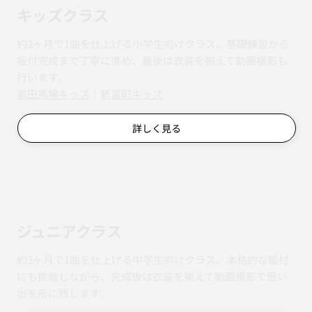
キッズクラス
約3ヶ月で1曲を仕上げる小学生向けクラス。基礎練習から
振付完成まで丁寧に進め、最後は衣装を揃えて動画撮影も
行います。
​​高田馬場キッズ
｜
新富町キッズ
詳しく見る
ジュニアクラス
約3ヶ月で1曲を仕上げる中学生向けクラス。本格的な振付
にも挑戦しながら、完成後は衣装を揃えて動画撮影で思い
出を形に残します。