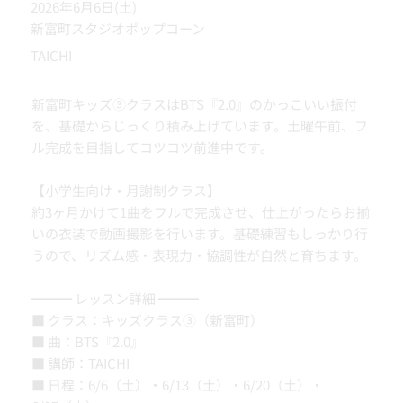
2026年6月6日(土)
新富町スタジオポップコーン
TAICHI
新富町キッズ③クラスはBTS『2.0』のかっこいい振付
を、基礎からじっくり積み上げています。土曜午前、フ
ル完成を目指してコツコツ前進中です。
【小学生向け・月謝制クラス】
約3ヶ月かけて1曲をフルで完成させ、仕上がったらお揃
いの衣装で動画撮影を行います。基礎練習もしっかり行
うので、リズム感・表現力・協調性が自然と育ちます。
━━━ レッスン詳細 ━━━
■ クラス：キッズクラス③（新富町）
■ 曲：BTS『2.0』
■ 講師：TAICHI
■ 日程：6/6（土）・6/13（土）・6/20（土）・