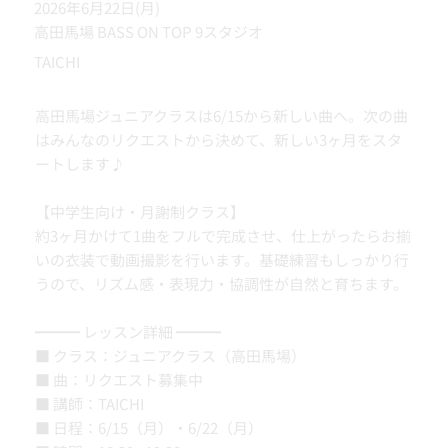
2026年6月22日(月)
高田馬場 BASS ON TOP 9スタジオ
TAICHI
高田馬場ジュニアクラスは6/15から新しい曲へ。次の曲
はみんなのリクエストから決めて、新しい3ヶ月をスタ
ートします♪
【中学生向け・月謝制クラス】
約3ヶ月かけて1曲をフルで完成させ、仕上がったらお揃
いの衣装で動画撮影を行います。基礎練習もしっかり行
うので、リズム感・表現力・協調性が自然と育ちます。
━━━ レッスン詳細 ━━━
■ クラス：ジュニアクラス（高田馬場）
■ 曲：リクエスト募集中
■ 講師：TAICHI
■ 日程：6/15（月）・6/22（月）