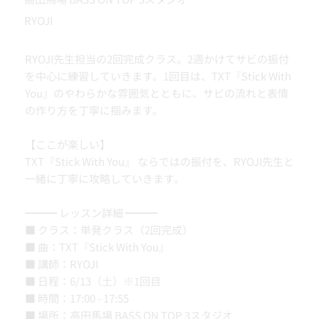
RYOJI
RYOJI先生担当の2回完成クラス。2週かけてサビの振付
を中心に練習していきます。1回目は、TXT『Stick With
You』のやわらかな雰囲気とともに、サビの流れと表情
の作り方を丁寧に掴みます。
【ここが楽しい】
TXT『Stick With You』 ならではの振付を、RYOJI先生と
一緒に丁寧に攻略していきます。
━━━ レッスン詳細 ━━━
■ クラス：単発クラス（2回完成）
■ 曲：TXT『Stick With You』
■ 講師：RYOJI
■ 日程：6/13（土）※1回目
■ 時間：17:00 - 17:55
■ 場所：高田馬場 BASS ON TOP 3スタジオ