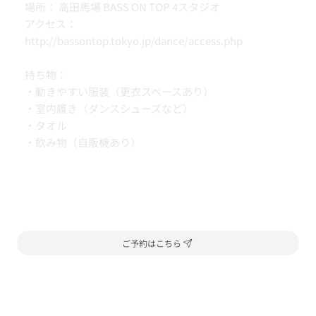
場所： 高田馬場 BASS ON TOP 4スタジオ
アクセス：
http://bassontop.tokyo.jp/dance/access.php
持ち物：
・動きやすい服装（更衣スペースあり）
・室内履き（ダンスシューズなど）
・タオル
・飲み物（自販機あり）
ご予約はこちら