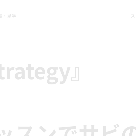
験・見学
ス
trategy』
ス
ッスンでサビ