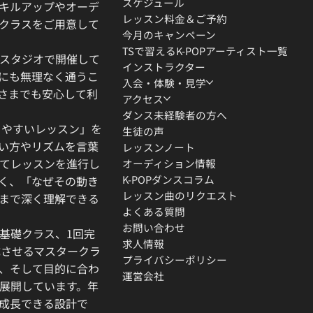
スケジュール
キルアップやオーデ
レッスン料金＆ご予約
クラスをご用意して
今月のキャンペーン
TSで習えるK-POPアーティスト一覧
スタジオで開催して
インストラクター
にも無理なく通うこ
入会・体験・見学
さまでも安心して利
アクセス
ダンス未経験者の方へ
りやすいレッスン」を
生徒の声
い方やリズムを言葉
レッスンノート
てレッスンを進行し
オーディション情報
K-POPダンスコラム
く、「なぜその動き
レッスン曲のリクエスト
」まで深く理解できる
よくある質問
お問い合わせ
基礎クラス、1回完
求人情報
成させるマスタークラ
プライバシーポリシー
、そして目的に合わ
運営会社
展開しています。年
成長できる設計で