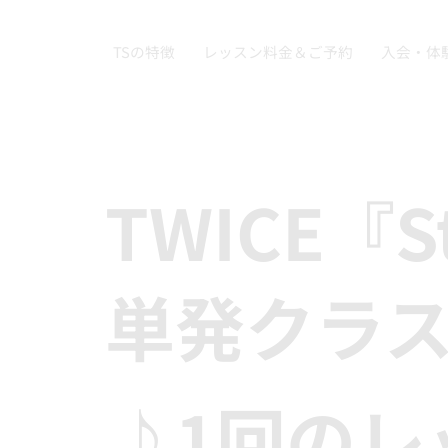
TSの特徴
レッスン料金＆ご予約
入会・体
TWICE『S
単発クラ
♪1回のレ