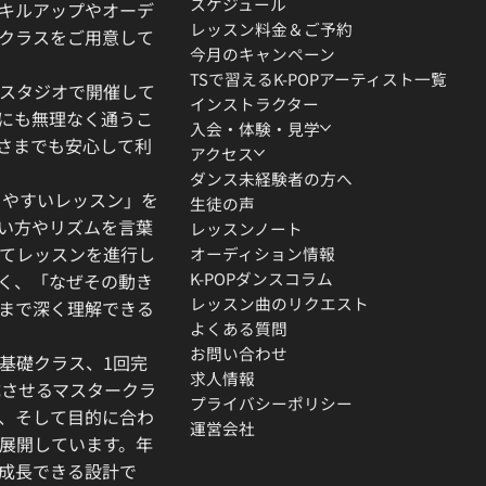
スケジュール
キルアップやオーデ
レッスン料金＆ご予約
クラスをご用意して
今月のキャンペーン
TSで習えるK-POPアーティスト一覧
スタジオで開催して
インストラクター
にも無理なく通うこ
入会・体験・見学
さまでも安心して利
アクセス
ダンス未経験者の方へ
りやすいレッスン」を
生徒の声
い方やリズムを言葉
レッスンノート
てレッスンを進行し
オーディション情報
K-POPダンスコラム
く、「なぜその動き
レッスン曲のリクエスト
」まで深く理解できる
よくある質問
お問い合わせ
基礎クラス、1回完
求人情報
成させるマスタークラ
プライバシーポリシー
、そして目的に合わ
運営会社
展開しています。年
成長できる設計で