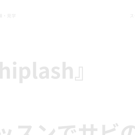
験・見学
ス
hiplash』
ス
ッスンでサビ