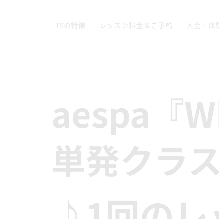
TSの特徴
レッスン料金＆ご予約
入会・体
aespa『W
単発クラ
♪1回のレ