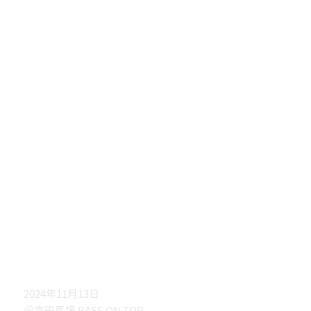
2024年11月13日
＠高田馬場 BASS ON TOP