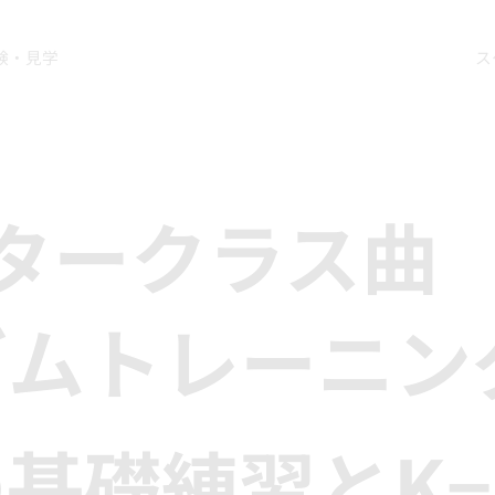
験・見学
ス
タークラス曲
ズムトレーニン
基礎練習とK−