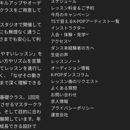
スケジュール
キルアップやオーデ
レッスン料金＆ご予約
クラスをご用意して
今月のキャンペーン
TSで習えるK-POPアーティスト一覧
スタジオで開催して
インストラクター
にも無理なく通うこ
入会・体験・見学
さまでも安心して利
アクセス
ダンス未経験者の方へ
りやすいレッスン」を
生徒の声
い方やリズムを言葉
レッスンノート
てレッスンを進行し
オーディション情報
K-POPダンスコラム
く、「なぜその動き
レッスン曲のリクエスト
」まで深く理解できる
よくある質問
お問い合わせ
基礎クラス、1回完
求人情報
成させるマスタークラ
プライバシーポリシー
、そして目的に合わ
運営会社
展開しています。年
成長できる設計で