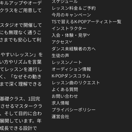
スケジュール
キルアップやオーデ
レッスン料金＆ご予約
クラスをご用意して
今月のキャンペーン
TSで習えるK-POPアーティスト一覧
スタジオで開催して
インストラクター
にも無理なく通うこ
入会・体験・見学
さまでも安心して利
アクセス
ダンス未経験者の方へ
りやすいレッスン」を
生徒の声
い方やリズムを言葉
レッスンノート
てレッスンを進行し
オーディション情報
K-POPダンスコラム
く、「なぜその動き
レッスン曲のリクエスト
」まで深く理解できる
よくある質問
お問い合わせ
基礎クラス、1回完
求人情報
成させるマスタークラ
プライバシーポリシー
、そして目的に合わ
運営会社
展開しています。年
成長できる設計で