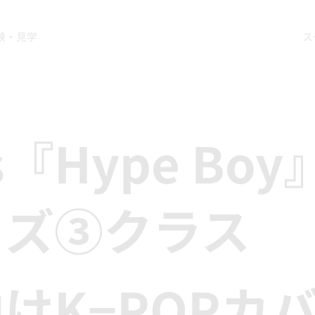
験・見学
ス
s『Hype Boy
ッズ③クラス
けK−POPカ