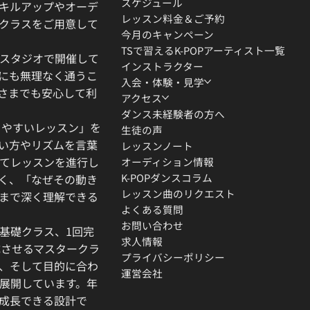
スケジュール
キルアップやオーデ
レッスン料金＆ご予約
クラスをご用意して
今月のキャンペーン
TSで習えるK-POPアーティスト一覧
スタジオで開催して
インストラクター
にも無理なく通うこ
入会・体験・見学
さまでも安心して利
アクセス
ダンス未経験者の方へ
りやすいレッスン」を
生徒の声
い方やリズムを言葉
レッスンノート
てレッスンを進行し
オーディション情報
K-POPダンスコラム
く、「なぜその動き
レッスン曲のリクエスト
」まで深く理解できる
よくある質問
お問い合わせ
基礎クラス、1回完
求人情報
成させるマスタークラ
プライバシーポリシー
、そして目的に合わ
運営会社
展開しています。年
成長できる設計で