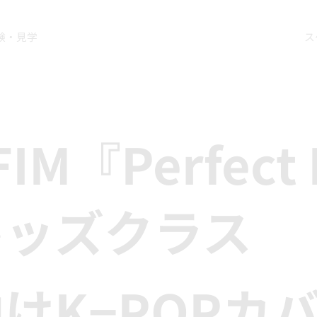
験・見学
ス
FIM『Perfect
キッズクラス
けK−POPカ