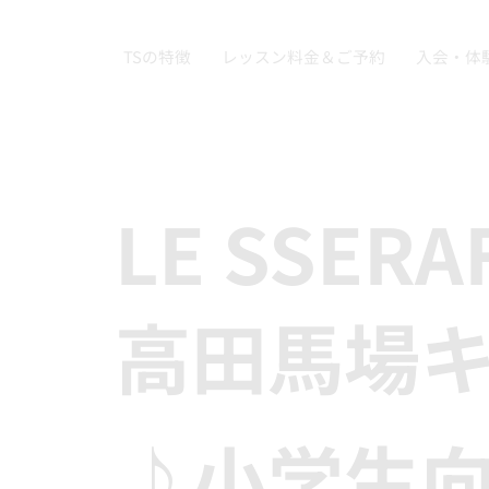
TSの特徴
レッスン料金＆ご予約
入会・体
LE SSERA
高田馬場
♪小学生向