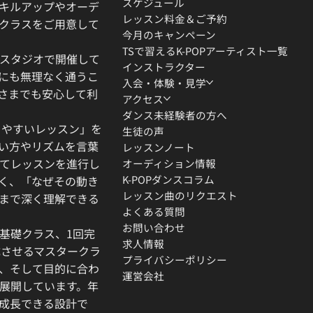
スケジュール
キルアップやオーデ
レッスン料金＆ご予約
クラスをご用意して
今月のキャンペーン
TSで習えるK-POPアーティスト一覧
スタジオで開催して
インストラクター
にも無理なく通うこ
入会・体験・見学
さまでも安心して利
アクセス
ダンス未経験者の方へ
りやすいレッスン」を
生徒の声
い方やリズムを言葉
レッスンノート
てレッスンを進行し
オーディション情報
K-POPダンスコラム
く、「なぜその動き
レッスン曲のリクエスト
」まで深く理解できる
よくある質問
お問い合わせ
基礎クラス、1回完
求人情報
成させるマスタークラ
プライバシーポリシー
、そして目的に合わ
運営会社
展開しています。年
成長できる設計で