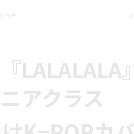
験・見学
ス
ds『LALALALA
ュニアクラス
けK−POPカ