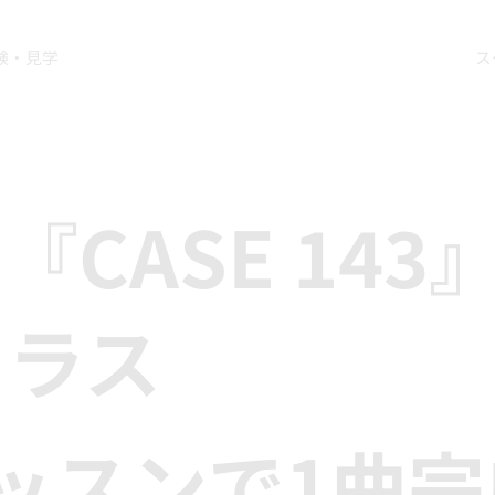
験・見学
ス
ds『CASE 143
クラス
ッスンで1曲