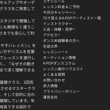
スケジュール
キルアップやオーデ
レッスン料金＆ご予約
クラスをご用意して
今月のキャンペーン
TSで習えるK-POPアーティスト一覧
スタジオで開催して
インストラクター
にも無理なく通うこ
入会・体験・見学
さまでも安心して利
アクセス
ダンス未経験者の方へ
りやすいレッスン」を
生徒の声
い方やリズムを言葉
レッスンノート
てレッスンを進行し
オーディション情報
K-POPダンスコラム
く、「なぜその動き
レッスン曲のリクエスト
」まで深く理解できる
よくある質問
お問い合わせ
基礎クラス、1回完
求人情報
成させるマスタークラ
プライバシーポリシー
、そして目的に合わ
運営会社
展開しています。年
成長できる設計で