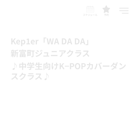
スケジュール
予約
Kep1er「WA DA DA」
新富町ジュニアクラス
♪中学生向けK−POPカバーダン
スクラス♪