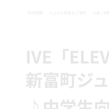
TSの特徴
レッスン料金＆ご予約
入会・体
IVE「ELE
新富町ジ
♪中学生向