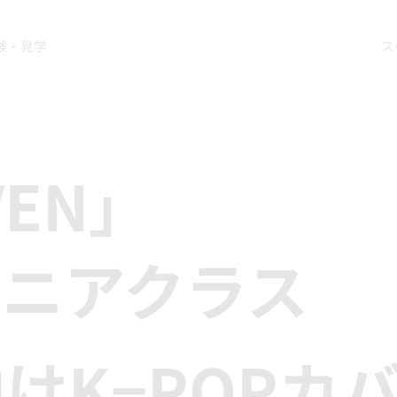
験・見学
ス
VEN」
ュニアクラス
けK−POPカ