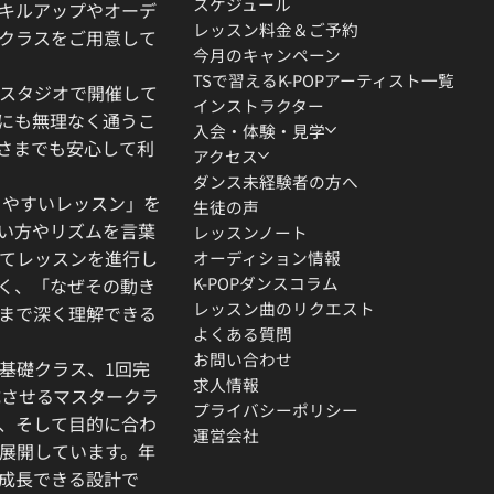
スケジュール
キルアップやオーデ
レッスン料金＆ご予約
クラスをご用意して
今月のキャンペーン
TSで習えるK-POPアーティスト一覧
スタジオで開催して
インストラクター
にも無理なく通うこ
入会・体験・見学
さまでも安心して利
アクセス
ダンス未経験者の方へ
りやすいレッスン」を
生徒の声
い方やリズムを言葉
レッスンノート
てレッスンを進行し
オーディション情報
K-POPダンスコラム
く、「なぜその動き
レッスン曲のリクエスト
」まで深く理解できる
よくある質問
お問い合わせ
基礎クラス、1回完
求人情報
成させるマスタークラ
プライバシーポリシー
、そして目的に合わ
運営会社
展開しています。年
成長できる設計で