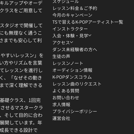
スケジュール
キルアップやオーデ
レッスン料金＆ご予約
クラスをご用意して
今月のキャンペーン
TSで習えるK-POPアーティスト一覧
スタジオで開催して
インストラクター
にも無理なく通うこ
入会・体験・見学
さまでも安心して利
アクセス
ダンス未経験者の方へ
りやすいレッスン」を
生徒の声
い方やリズムを言葉
レッスンノート
てレッスンを進行し
オーディション情報
K-POPダンスコラム
く、「なぜその動き
レッスン曲のリクエスト
」まで深く理解できる
よくある質問
お問い合わせ
基礎クラス、1回完
求人情報
成させるマスタークラ
プライバシーポリシー
、そして目的に合わ
運営会社
展開しています。年
成長できる設計で