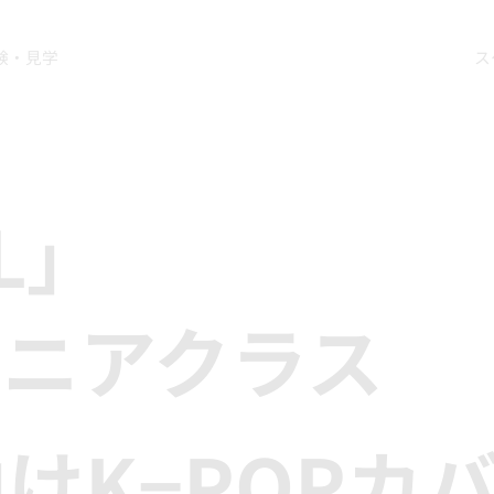
験・見学
ス
L」
ュニアクラス
けK−POPカ