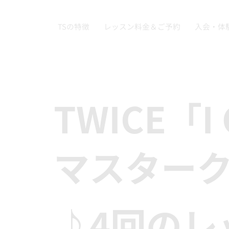
TSの特徴
レッスン料金＆ご予約
入会・体
TWICE「I 
マスター
♪4回のレ