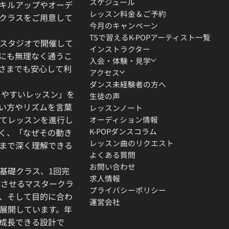
スケジュール
キルアップやオーデ
レッスン料金＆ご予約
クラスをご用意して
今月のキャンペーン
TSで習えるK-POPアーティスト一覧
スタジオで開催して
インストラクター
にも無理なく通うこ
入会・体験・見学
さまでも安心して利
アクセス
ダンス未経験者の方へ
りやすいレッスン」を
生徒の声
い方やリズムを言葉
レッスンノート
てレッスンを進行し
オーディション情報
K-POPダンスコラム
く、「なぜその動き
レッスン曲のリクエスト
」まで深く理解できる
よくある質問
お問い合わせ
基礎クラス、1回完
求人情報
成させるマスタークラ
プライバシーポリシー
、そして目的に合わ
運営会社
展開しています。年
成長できる設計で