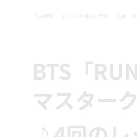
TSの特徴
レッスン料金＆ご予約
入会・体
BTS「RU
マスター
♪4回のレ