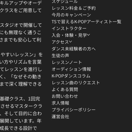
スケジュール
キルアップやオーデ
レッスン料金＆ご予約
クラスをご用意して
今月のキャンペーン
TSで習えるK-POPアーティスト一覧
スタジオで開催して
インストラクター
にも無理なく通うこ
入会・体験・見学
さまでも安心して利
アクセス
ダンス未経験者の方へ
りやすいレッスン」を
生徒の声
い方やリズムを言葉
レッスンノート
てレッスンを進行し
オーディション情報
K-POPダンスコラム
く、「なぜその動き
レッスン曲のリクエスト
」まで深く理解できる
よくある質問
お問い合わせ
基礎クラス、1回完
求人情報
成させるマスタークラ
プライバシーポリシー
、そして目的に合わ
運営会社
展開しています。年
成長できる設計で