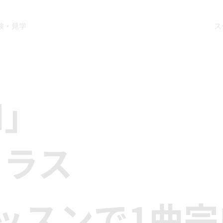
験・見学
ス
N」
クラス
ッスンで1曲