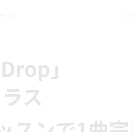
験・見学
ス
 Drop」
クラス
ッスンで1曲