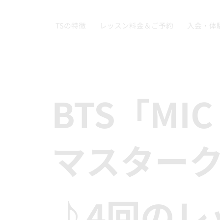
TSの特徴
レッスン料金＆ご予約
入会・体
BTS「MIC
マスター
♪4回のレ