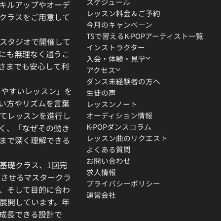
スケジュール
キルアップやオーデ
レッスン料金＆ご予約
クラスをご用意して
今月のキャンペーン
TSで習えるK-POPアーティスト一覧
スタジオで開催して
インストラクター
にも無理なく通うこ
入会・体験・見学
さまでも安心して利
アクセス
ダンス未経験者の方へ
りやすいレッスン」を
生徒の声
い方やリズムを言葉
レッスンノート
てレッスンを進行し
オーディション情報
K-POPダンスコラム
く、「なぜその動き
レッスン曲のリクエスト
」まで深く理解できる
よくある質問
お問い合わせ
基礎クラス、1回完
求人情報
成させるマスタークラ
プライバシーポリシー
、そして目的に合わ
運営会社
展開しています。年
成長できる設計で