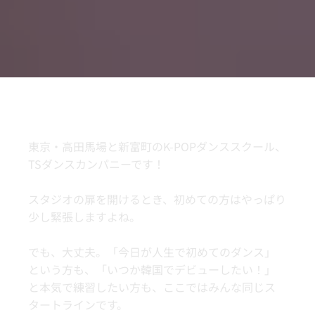
東京・高田馬場と新富町のK-POPダンススクール、
TSダンスカンパニーです！
スタジオの扉を開けるとき、初めての方はやっぱり
少し緊張しますよね。
でも、大丈夫。「今日が人生で初めてのダンス」
という方も、「いつか韓国でデビューしたい！」
と本気で練習したい方も、ここではみんな同じス
タートラインです。